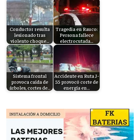
Conductor resulta
Tragedia en Rauco:
lesionado tras
Persona fallece
violento choque…
electrocutada…
Sistema frontal
Accidente en Ruta J-
provoca caída de
55 provocó corte de
árboles, cortes de…
energía en…