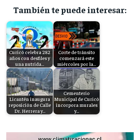
También te puede interesar:
Curicó celebra 282
Corte de tránsito
años con desfiles y
comenzará este
una nutrida…
miércoles por la…
Cementerio
Licantén inaugura
Municipal de Curicó
reposición de Calle
incorpora murales
Dr. Herrera y…
y…