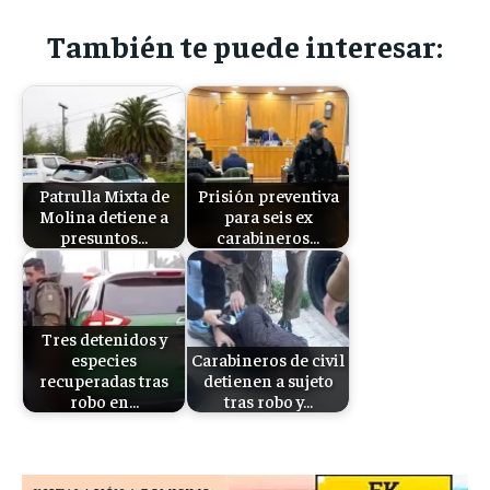
También te puede interesar:
Patrulla Mixta de
Prisión preventiva
Molina detiene a
para seis ex
presuntos…
carabineros…
Tres detenidos y
especies
Carabineros de civil
recuperadas tras
detienen a sujeto
robo en…
tras robo y…