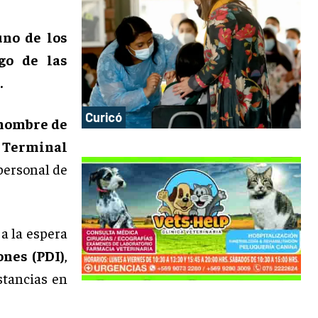
uno de los
go de las
.
Curicó
hombre de
l Terminal
personal de
a la espera
ones (PDI)
,
stancias en