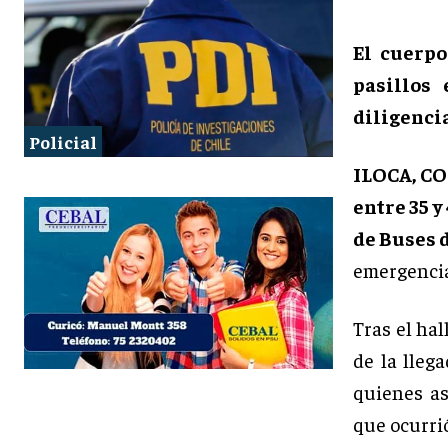
El cuerpo
pasillos
diligencia
Policial
ILOCA, C
entre 35 y
de Buses d
emergencia 
Tras el hal
de la lleg
quienes as
que ocurrió