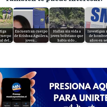
tiga
Encuentran cuerpo
Hallan sin vida a
Investigan
 cuerpo
de Krishna Aguilera,
joven boliviano que
de hombre
cal del…
joven…
había sido…
años en s