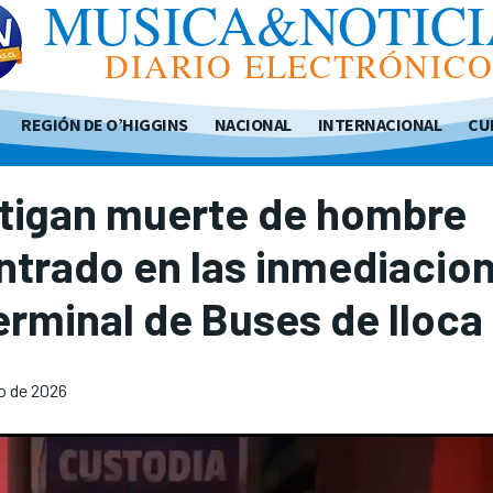
MUSICA&NOTICI
DIARIO ELECTRÓNIC
REGIÓN DE O’HIGGINS
NACIONAL
INTERNACIONAL
CU
stigan muerte de hombre
trado en las inmediacio
erminal de Buses de Iloca
io de 2026