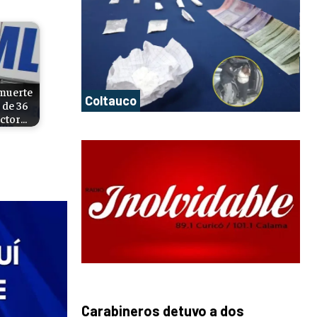
 muerte
Coltauco
 de 36
ector…
Carabineros detuvo a dos