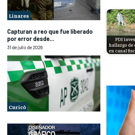
Linares
Capturan a reo que fue liberado
por error desde...
PDI inves
hallazgo de
31 de julio de 2026
en canal fis
Curicó