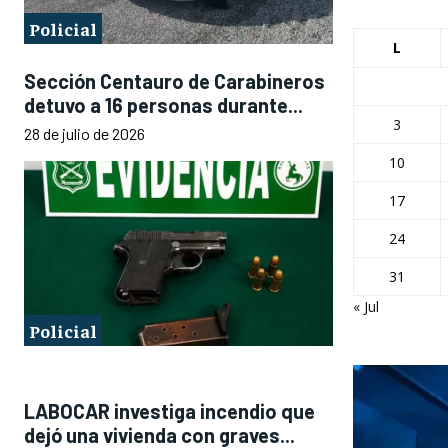
Policial
L
Sección Centauro de Carabineros
detuvo a 16 personas durante...
3
28 de julio de 2026
10
17
24
31
« Jul
Policial
LABOCAR investiga incendio que
dejó una vivienda con graves...