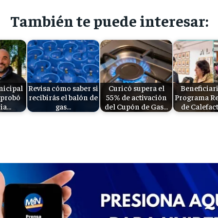
También te puede interesar:
icipal
Revisa cómo saber si
Curicó supera el
Beneficiari
aprobó
recibirás el balón de
55% de activación
Programa R
ia…
gas…
del Cupón de Gas…
de Calefac