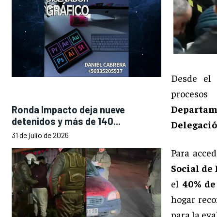
Desde el 
procesos
Departam
Ronda Impacto deja nueve
detenidos y más de 140...
Delegació
31 de julio de 2026
Para acced
Social de
el
40% de
hogar reco
para la ev