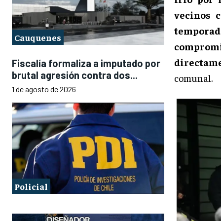
vecinos 
tempora
Cauquenes
compromi
directam
Fiscalía formaliza a imputado por
brutal agresión contra dos...
comunal.
1 de agosto de 2026
Policial