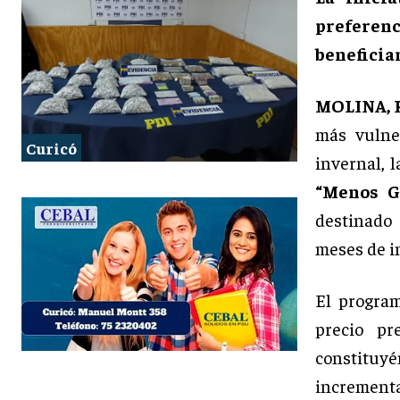
preferen
beneficia
MOLINA, 
más vulne
Curicó
invernal, 
“Menos G
destinado 
meses de i
El program
precio pr
constituy
incrementa