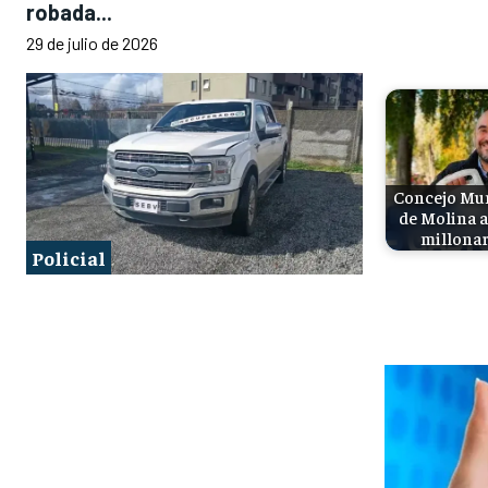
robada...
29 de julio de 2026
Concejo Mun
de Molina 
millonar
Policial