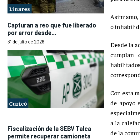
Linares
Asimismo, 
Capturan a reo que fue liberado
o inhabilid
por error desde...
31 de julio de 2026
Desde la a
cumplan c
habilitados
correspond
Con esta me
de apoyo s
Curicó
especialme
a la calef
Fiscalización de la SEBV Talca
de la comu
permite recuperar camioneta