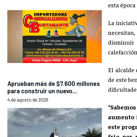
esta época 
La iniciat
necesitan
disminuir
calefacción
El alcalde
de este be
Aprueban más de $7.600 millones
dificultad
para construir un nuevo...
4 de agosto de 2026
“Sabemos
aumento i
este prog
frío por