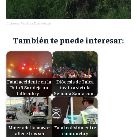
Imágenes: Vía Ruta Emergencias
También te puede interesar:
Fatal accidente en la
Diócesis de Talca
Ruta 5 Sur deja un
invita a vivir la
fallecido y…
Semana Santa con…
Mujer adulta mayor
Fatal colisión entre
fallece tras ser
camioneta y