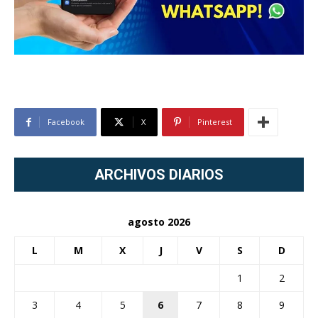
Facebook
X
Pinterest
ARCHIVOS DIARIOS
agosto 2026
L
M
X
J
V
S
D
1
2
3
4
5
6
7
8
9