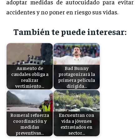
adoptar medidas de autocuidado para evitar
accidentes y no poner en riesgo sus vidas.
También te puede interesar:
Aumento de
Bad Bunny
caudales obliga a
protagonizará la
realizar
primera película
vertimiento…
dirigida…
Romeral refuerza
Encuentran con
coordinación y
vida a jóvenes
medidas
extraviados en
preventivas…
sector…