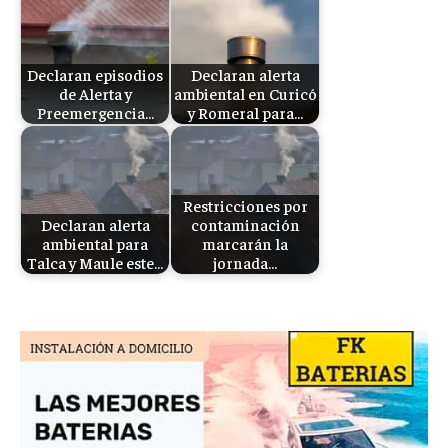
Declaran episodios
Declaran alerta
de Alerta y
ambiental en Curicó
Preemergencia…
y Romeral para…
Restricciones por
Declaran alerta
contaminación
ambiental para
marcarán la
Talca y Maule este…
jornada…