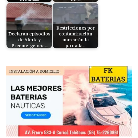
Restricciones por
Declaran episodios
contaminación
de Alerta y
marcarán la
Preemergencia…
jornada…