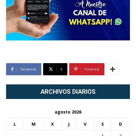
Facebook
X
Pinterest
ARCHIVOS DIARIOS
agosto 2026
L
M
X
J
V
S
D
1
2