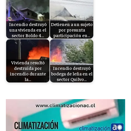
Incendio destruyó
Detienen a un sujeto
una vivienda en el
por presunta
sector Boldo 4…
participación en…
Vivienda resultó
destruida por
Incendio destruyó
incendio durante
bodega de leña en el
la…
sector Quilvo…