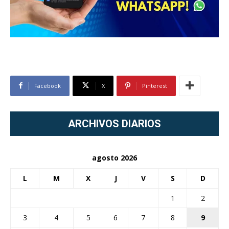
Facebook
X
Pinterest
ARCHIVOS DIARIOS
agosto 2026
L
M
X
J
V
S
D
1
2
3
4
5
6
7
8
9