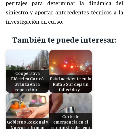
peritajes para determinar la dinámica del
siniestro y aportar antecedentes técnicos a la
investigación en curso.
También te puede interesar:
Cooperativa
Eléctrica Curicó
Fatal accidente en la
avanza en la
Ruta 5 Sur deja un
reposición…
fallecido y…
Corte de
Gobierno Regional y
emergencia en el
Nuevosur firman
suministro de agua