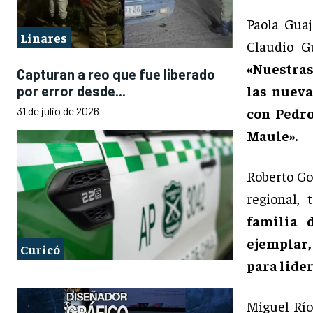
Paola Gua
Linares
Claudio G
«Nuestras
Capturan a reo que fue liberado
las nuev
por error desde...
31 de julio de 2026
con Pedro
Maule».
Roberto Go
regional,
familia 
ejemplar,
Curicó
para lider
Miguel Río