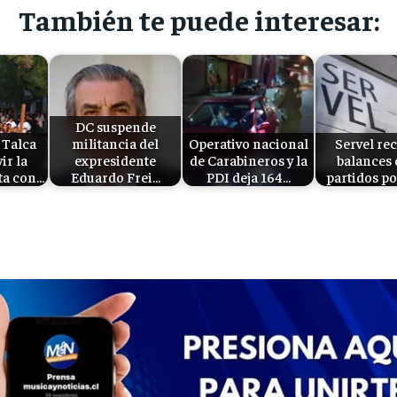
También te puede interesar:
DC suspende
 Talca
militancia del
Operativo nacional
Servel re
vir la
expresidente
de Carabineros y la
balances 
ta con…
Eduardo Frei…
PDI deja 164…
partidos po