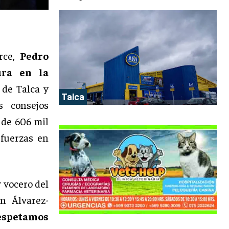
rce,
Pedro
ura en la
s de Talca y
Talca
s consejos
s de 606 mil
 fuerzas en
 vocero del
n Álvarez-
espetamos