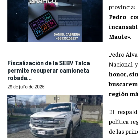
provincia
Pedro co
incansab
Maule».
Pedro Álva
Fiscalización de la SEBV Talca
Nacional y
permite recuperar camioneta
honor, si
robada...
buscaremo
29 de julio de 2026
región má
El respal
política r
de las prin