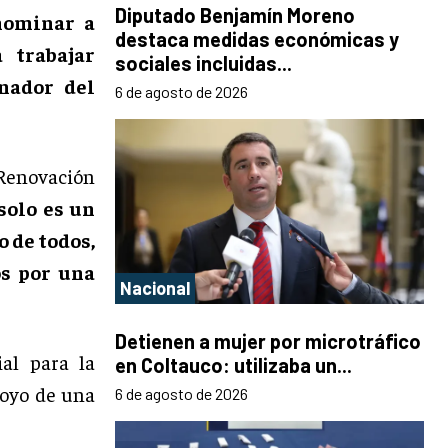
Diputado Benjamín Moreno
nominar a
destaca medidas económicas y
 trabajar
sociales incluidas...
nador del
6 de agosto de 2026
 Renovación
solo es un
 de todos,
os por una
Nacional
Detienen a mujer por microtráfico
al para la
en Coltauco: utilizaba un...
poyo de una
6 de agosto de 2026