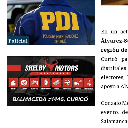
En un act
Álvarez-
Policial
región de
Curicó pa
distritales
electores,
apoyo a Ál
Gonzalo Mo
evento, d
Salamanc