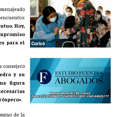
omenajeado
encuentro:
utuo. Hoy,
ompromiso
es para el
Curicó
a consejero
edro y su
na figura
necesarias
róspero».
omiso de la