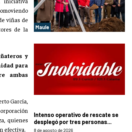
iniciativa
promoviendo
de viñas de
Maule
ores de la
ñateros y
nidad para
tre ambas
erto García,
Corporación
Intenso operativo de rescate se
za, quienes
desplegó por tres personas...
 efectiva.
8 de agosto de 2026