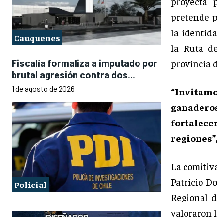
proyecta 
pretende p
la identid
Cauquenes
la Ruta d
Fiscalía formaliza a imputado por
provincia 
brutal agresión contra dos...
1 de agosto de 2026
“Invitam
ganaderos
fortalec
regiones”
La comitiva
Patricio D
Policial
Regional d
valoraron l