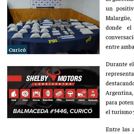
un positi
Malargüe, 
donde el
conversaci
entre amba
Curicó
Durante el
represent
destacand
Argentina,
para poten
el turismo 
Entre las 