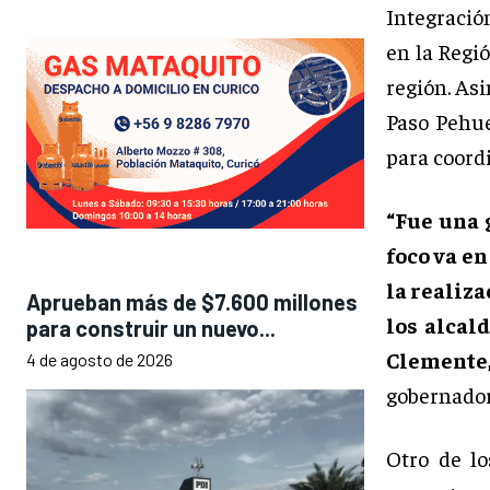
Integració
en la Regió
región. As
Paso Pehue
para coord
“Fue una 
foco va en
la realiz
Aprueban más de $7.600 millones
los alcal
para construir un nuevo...
Clemente,
4 de agosto de 2026
gobernador
Otro de lo