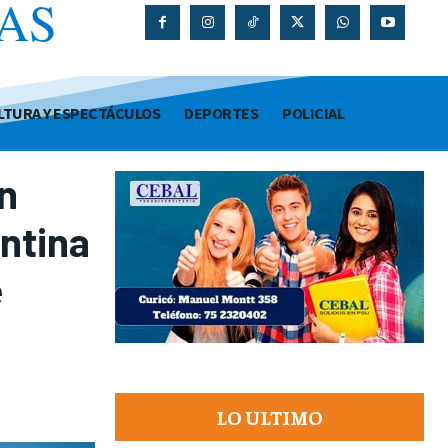
AS
O
LTURA Y ESPECTÁCULOS
DEPORTES
POLICIAL
n
entina
e
LO ULTIMO