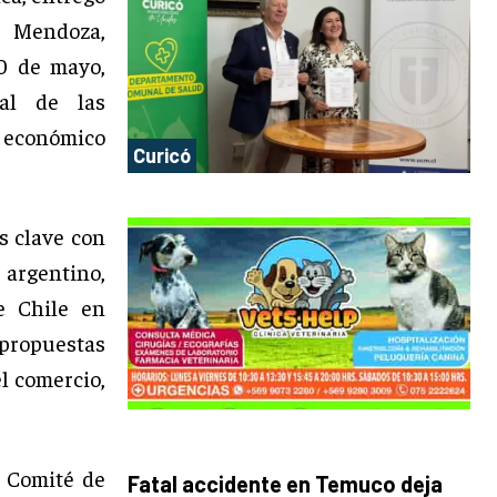
, Mendoza,
10 de mayo,
al de las
o económico
Curicó
s clave con
argentino,
e Chile en
 propuestas
l comercio,
l Comité de
Fatal accidente en Temuco deja