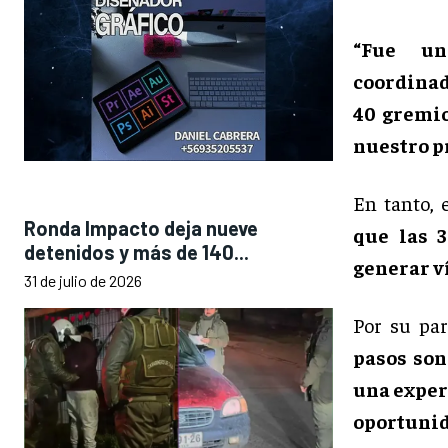
“Fue un
coordinad
40 gremio
nuestro p
En tanto, 
Ronda Impacto deja nueve
que las 
detenidos y más de 140...
generar v
31 de julio de 2026
Por su par
pasos son
una exper
oportunida