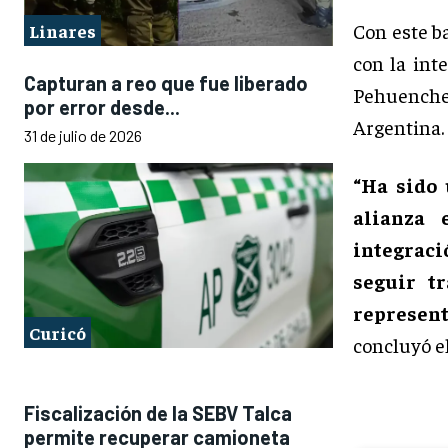
Con este b
Linares
con la int
Capturan a reo que fue liberado
Pehuenche 
por error desde...
Argentina.
31 de julio de 2026
“Ha sido 
alianza 
integraci
seguir t
represen
Curicó
concluyó e
Fiscalización de la SEBV Talca
permite recuperar camioneta