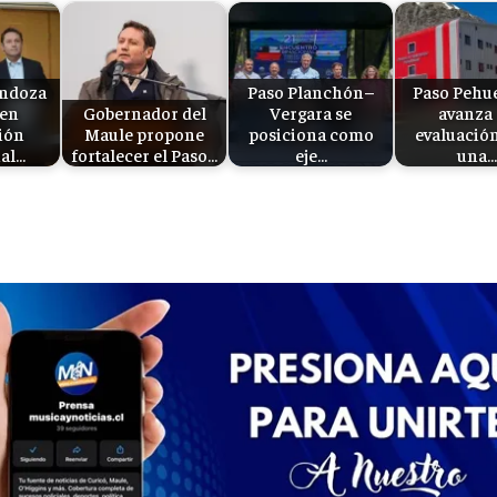
endoza
Paso Planchón–
Paso Pehu
cen
Gobernador del
Vergara se
avanza
ión
Maule propone
posiciona como
evaluació
al…
fortalecer el Paso…
eje…
una…