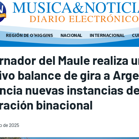
MUSICA&NOTICI
DIARIO ELECTRÓNIC
REGIÓN DE O’HIGGINS
NACIONAL
INTERNACIONAL
CU
nador del Maule realiza u
ivo balance de gira a Arg
ncia nuevas instancias d
ración binacional
o de 2025