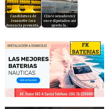
Candidatura de
Cinco senadores y
Jeannette Jara
once diputados: así
denuncia presunta…
queda la…