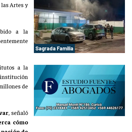
 las Artes y
ebido a la
cientemente
Sagrada Familia
tutos a la
institución
 millones de
var
, señaló
erca cómo
cipación de