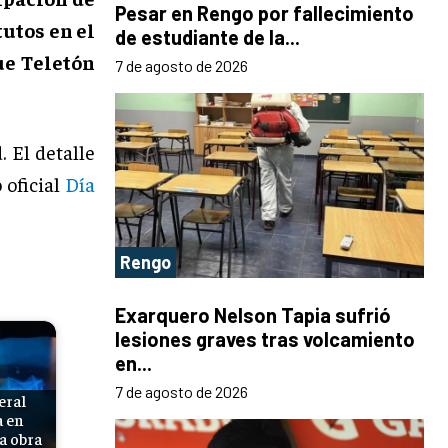
Pesar en Rengo por fallecimiento
tutos en el
de estudiante de la...
ue Teletón
7 de agosto de 2026
. El detalle
 oficial
Día
Rengo
Exarquero Nelson Tapia sufrió
lesiones graves tras volcamiento
en...
7 de agosto de 2026
eral
a en
a obra