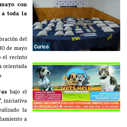
 mayo con
 a toda la
bración del
Curicó
 30 de mayo
 el recinto
a orientada
.
ras
bajo el
”
, iniciativa
alizado la
añamiento a