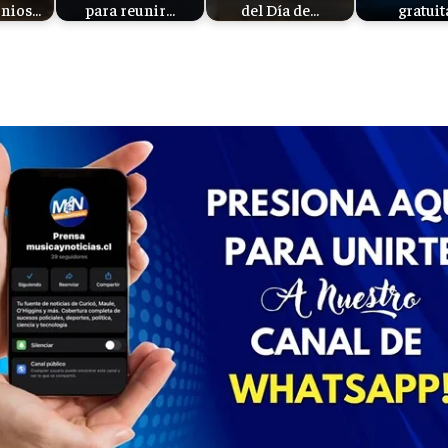
onios…
para reunir…
del Día de…
gratuit