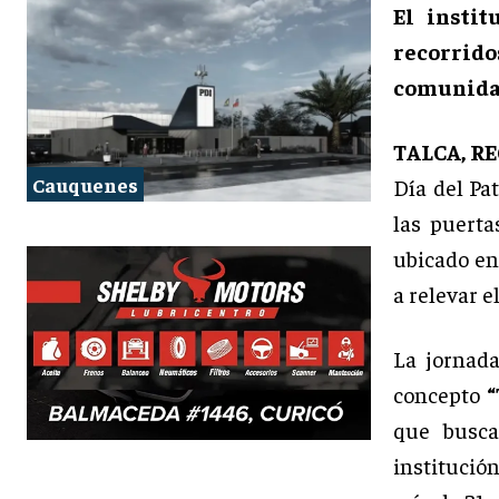
El insti
recorrido
comunida
TALCA, R
Cauquenes
Día del Pa
las puerta
ubicado en
a relevar e
La jornada
concepto
“
que busca
institució