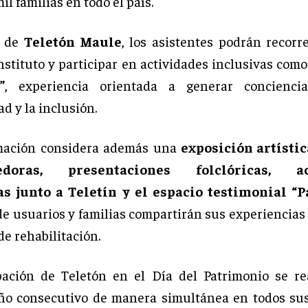
il familias en todo el país.
o de
Teletón Maule
, los asistentes podrán recorre
instituto y participar en actividades inclusivas com
”
, experiencia orientada a generar concienci
d y la inclusión.
mación considera además una
exposición artístic
doras, presentaciones folclóricas, ac
as junto a Teletín y el espacio testimonial “
de usuarios y familias compartirán sus experiencias
de rehabilitación.
pación de Teletón en el Día del Patrimonio se re
o consecutivo de manera simultánea en todos sus