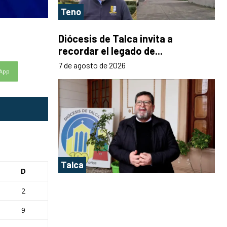
Teno
Diócesis de Talca invita a
recordar el legado de...
7 de agosto de 2026
App
Talca
D
2
9