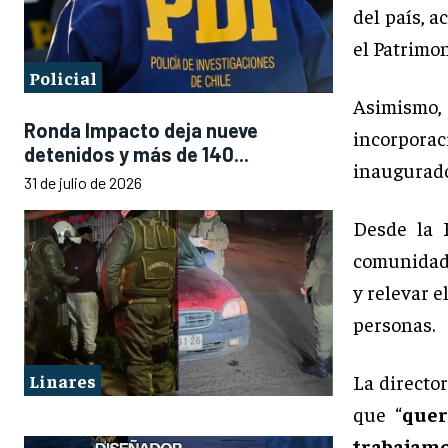
del país, a
el Patrimon
Policial
Asimismo,
Ronda Impacto deja nueve
incorpora
detenidos y más de 140...
inaugurado
31 de julio de 2026
Desde la 
comunidad 
y relevar e
personas.
Linares
La directo
que “
quer
trabajamos