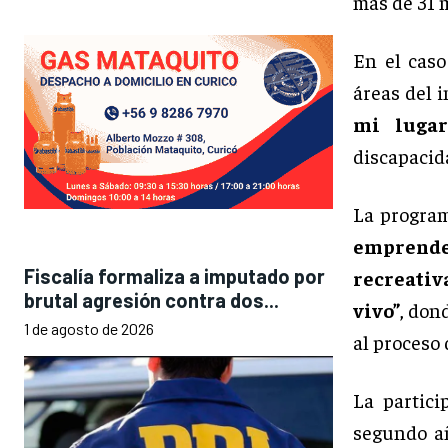
más de 31 m
En el cas
áreas del 
mi lugar
discapacida
La progra
emprende
Fiscalía formaliza a imputado por
recreativ
brutal agresión contra dos...
vivo”
, don
1 de agosto de 2026
al proceso 
La partici
segundo añ