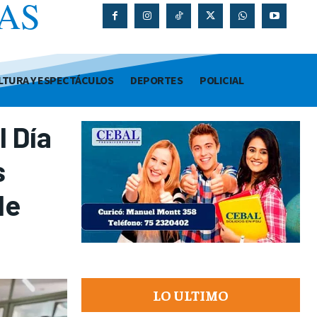
AS
O
LTURA Y ESPECTÁCULOS
DEPORTES
POLICIAL
l Día
s
le
LO ULTIMO