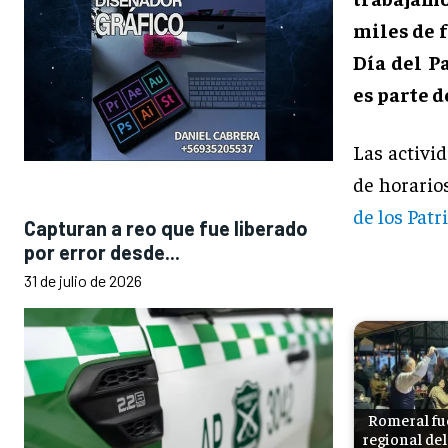
miles de f
Día del P
es parte d
Las activid
de horario
de los Pat
Capturan a reo que fue liberado
por error desde...
31 de julio de 2026
Romeral fu
regional del