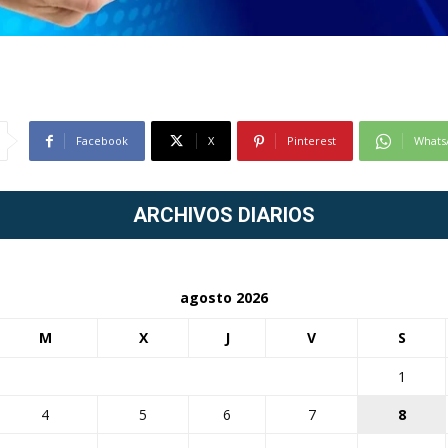
Facebook
X
Pinterest
Whats
ARCHIVOS DIARIOS
agosto 2026
M
X
J
V
S
1
4
5
6
7
8