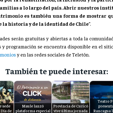
amilias a lo largo del país. Abrir nuestros insti
atrimonio es también una forma de mostrar q
e la historia y de la identidad de Chile
”.
ades serán gratuitas y abiertas a toda la comunidad
s y programación se encuentra disponible en el sitio
rimonios
y en las redes sociales de Teletón.
También te puede interesar:
Teatro F
e sede
Maule lanzó
Provincia de Curicó
present
 Día de
plataforma especial
vive última jornada
Rancagua l