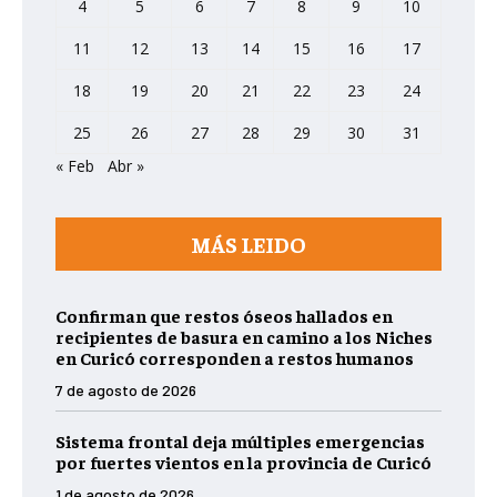
4
5
6
7
8
9
10
11
12
13
14
15
16
17
18
19
20
21
22
23
24
25
26
27
28
29
30
31
« Feb
Abr »
MÁS LEIDO
Confirman que restos óseos hallados en
recipientes de basura en camino a los Niches
en Curicó corresponden a restos humanos
7 de agosto de 2026
Sistema frontal deja múltiples emergencias
por fuertes vientos en la provincia de Curicó
1 de agosto de 2026