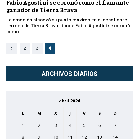
Fabio Agostini se coronó como el flamante
ganador de Tierra Brava!
La emoción alcanzó su punto máximo en el desafiante
terreno de Tierra Brava, donde Fabio Agostini se coronó
como...
2
3
4
ARCHIVOS DIARIOS
abril 2024
L
M
X
J
V
S
D
1
2
3
4
5
6
7
8
9
10
11
12
13
14