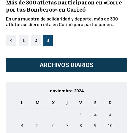
Más de 300 atletas participaron en «Corre
por tus Bomberos» en Curicó
En una muestra de solidaridad y deporte, más de 300
atletas se dieron cita en Curicó para participar en...
1
2
3
ARCHIVOS DIARIOS
noviembre 2024
L
M
X
J
V
S
D
1
2
3
4
5
6
7
8
9
10