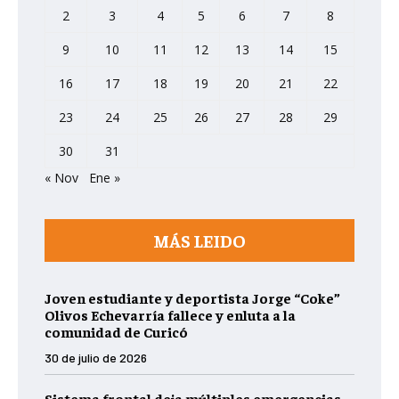
2
3
4
5
6
7
8
9
10
11
12
13
14
15
16
17
18
19
20
21
22
23
24
25
26
27
28
29
30
31
« Nov
Ene »
MÁS LEIDO
Joven estudiante y deportista Jorge “Coke”
Olivos Echevarría fallece y enluta a la
comunidad de Curicó
30 de julio de 2026
Sistema frontal deja múltiples emergencias