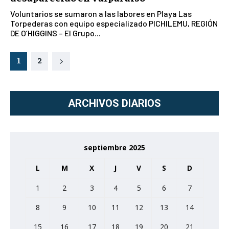
Voluntarios se sumaron a las labores en Playa Las
Torpederas con equipo especializado PICHILEMU, REGIÓN
DE O’HIGGINS – El Grupo...
1
2
ARCHIVOS DIARIOS
septiembre 2025
L
M
X
J
V
S
D
1
2
3
4
5
6
7
8
9
10
11
12
13
14
15
16
17
18
19
20
21