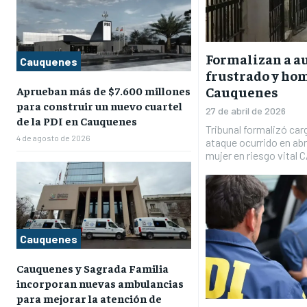
Formalizan a au
Cauquenes
frustrado y hom
Cauquenes
Aprueban más de $7.600 millones
para construir un nuevo cuartel
27 de abril de 2026
de la PDI en Cauquenes
Tribunal formalizó car
4 de agosto de 2026
ataque ocurrido en abri
mujer en riesgo vita
Cauquenes
Cauquenes y Sagrada Familia
incorporan nuevas ambulancias
para mejorar la atención de