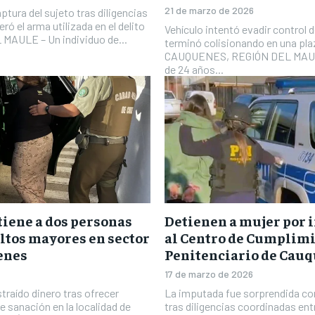
21 de marzo de 2026
ptura del sujeto tras diligencias
ró el arma utilizada en el delito
Vehículo intentó evadir control 
AULE – Un individuo de...
terminó colisionando en una pla
CAUQUENES, REGIÓN DEL MAULE
de 24 años...
tiene a dos personas
Detienen a mujer por 
ultos mayores en sector
al Centro de Cumplim
enes
Penitenciario de Cau
17 de marzo de 2026
traído dinero tras ofrecer
La imputada fue sorprendida co
 sanación en la localidad de
tras diligencias coordinadas entr