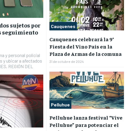
dos sujetos por
Cauquenes
as seguimiento
Cauquenes celebrará la 9°
Fiesta del Vino País en la
Plaza de Armas de la comuna
a y personal policial
s y ubicar a afectados
31 de octubre de 2024
NES, REGIÓN DEL
Pelluhue
Pelluhue lanza festival “Vive
Pelluhue” para potenciar el