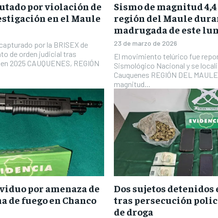
utado por violación de
Sismo de magnitud 4,4 
estigación en el Maule
región del Maule dura
madrugada de este lu
23 de marzo de 2026
 capturado por la BRISEX de
o de orden judicial tras
El movimiento telúrico fue repo
da en 2025 CAUQUENES, REGIÓN
Sismológico Nacional y se locali
Cauquenes REGIÓN DEL MAULE 
magnitud...
ividuo por amenaza de
Dos sujetos detenidos
a de fuego en Chanco
tras persecución polic
de droga