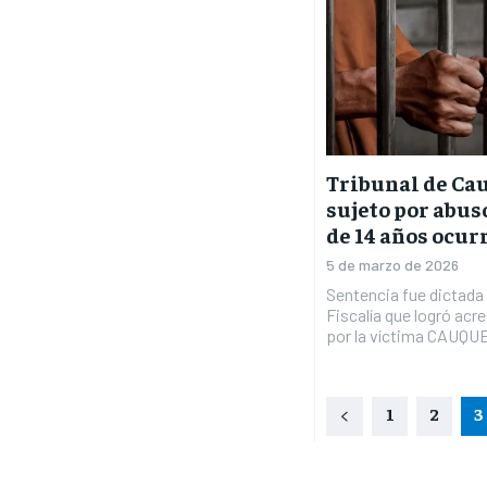
Tribunal de Ca
sujeto por abus
de 14 años ocur
5 de marzo de 2026
Sentencia fue dictada 
Fiscalía que logró acr
por la víctima CAUQ
1
2
3