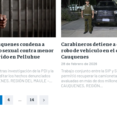
uquenes condena a
Carabineros detiene a 
o sexual contra menor
robo de vehículo en el
rido en Pelluhue
Cauquenes
28 de febrero de 2026
tras investigación de la PDI y la
Trabajo conjunto entre la SIP y 
editar los hechos denunciados
permitió recuperar la camioneta
UENES, REGIÓN DEL MAULE –...
avaluadas en más de dos millon
CAUQUENES, REGIÓN...
4
...
14