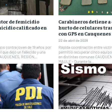
tor de femicidio
Carabineros detiene a 
icidio calificado en
hurto de celulares tr
con GPS en Cauquenes
22 de abril de 2026
gos contra joven de 19 años por
Rápida coordinación entre víctim
l que dejó un fallecido y una
permitió recuperar cinco equipo
l CAUQUENES, REGIÓN...
en distintas comunas CAUQUE
MAULE – Durante la...