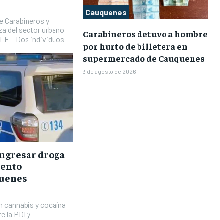
Cauquenes
de Carabineros y
za del sector urbano
Carabineros detuvo a hombre
 – Dos individuos
por hurto de billetera en
supermercado de Cauquenes
3 de agosto de 2026
ingresar droga
iento
quenes
n cannabis y cocaína
e la PDI y