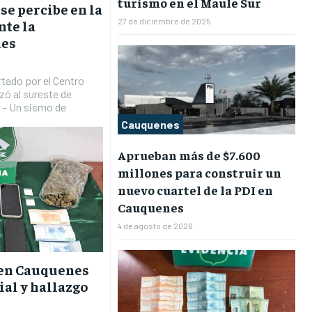
turismo en el Maule Sur
se percibe en la
27 de diciembre de 2025
nte la
nes
rtado por el Centro
zó al sureste de
– Un sismo de
Cauquenes
Aprueban más de $7.600
millones para construir un
nuevo cuartel de la PDI en
Cauquenes
4 de agosto de 2026
 en Cauquenes
ial y hallazgo