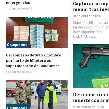
emergencias
Capturan a imp
menor tras inv
4 de agosto de 2026
19 de abril de 2026
Sujeto de 56 años fue
Linares en cumplimient
investigación inicia
DEL MAULE...
Cauquenes
Carabineros detuvo a hombre
por hurto de billetera en
supermercado de Cauquenes
3 de agosto de 2026
Detienen a ind
muerte con arm
21 de marzo de 2026
Cauquenes