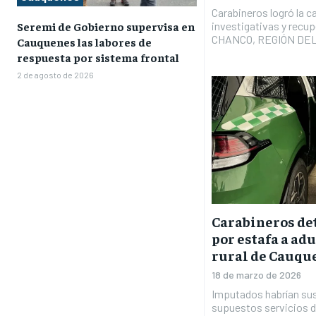
Carabineros logró la ca
Seremi de Gobierno supervisa en
investigativas y recupe
CHANCO, REGIÓN DEL M
Cauquenes las labores de
respuesta por sistema frontal
2 de agosto de 2026
Carabineros de
por estafa a ad
rural de Cauqu
18 de marzo de 2026
Imputados habrían sus
supuestos servicios de