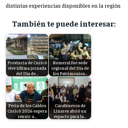
distintas experiencias disponibles en la región
También te puede interesar:
Provincia de Curicó
Romeral fue sede
vive última jornada
regional del Día de
del Día de…
los Patrimonios…
Feria de los Caldos
Carabineros de
Curicó 2026 espera
Linares abrió un
reunir a…
espacio para la…