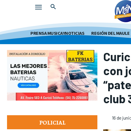
PRENSA MUSICAYNOTICIAS
REGIÓN DEL MAULE
Curic
con j
“pate
club
16 de juni
POLICIAL