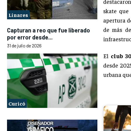
destacaron
skate que 
Linares
apertura d
de más de 
Capturan a reo que fue liberado
por error desde...
infraestruc
31 de julio de 2026
El
club 3
desde 2025
urbana que
Curicó