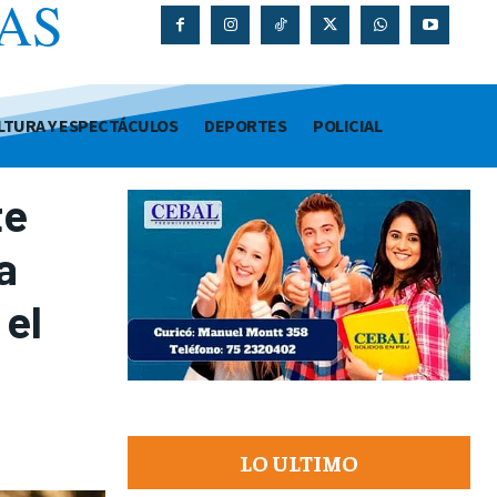
AS
O
LTURA Y ESPECTÁCULOS
DEPORTES
POLICIAL
te
a
 el
LO ULTIMO