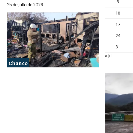
3
25 de julio de 2026
10
17
24
31
« Jul
Chanco