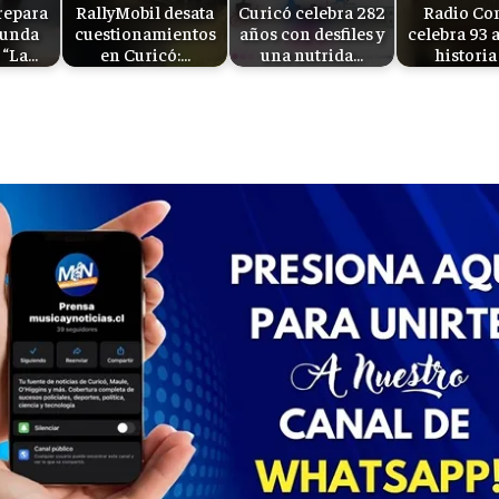
repara
RallyMobil desata
Curicó celebra 282
Radio Co
gunda
cuestionamientos
años con desfiles y
celebra 93 
 “La…
en Curicó:…
una nutrida…
historia