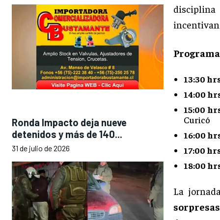
disciplin
incentivand
Programa 
13:30 hr
14:00 hr
15:00 hr
Curicó
Ronda Impacto deja nueve
detenidos y más de 140...
16:00 hr
31 de julio de 2026
17:00 hr
18:00 hr
La jornad
sorpresas