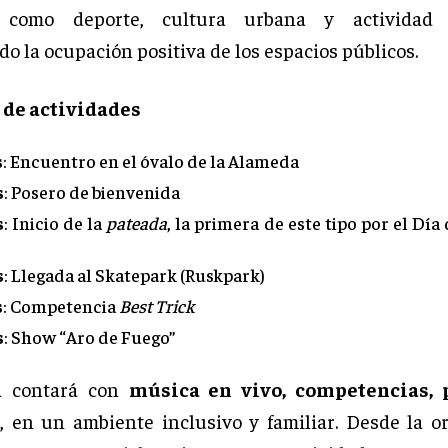
a como deporte, cultura urbana y actividad r
o la ocupación positiva de los espacios públicos.
de actividades
s
: Encuentro en el óvalo de la Alameda
s
: Posero de bienvenida
s
: Inicio de la
pateada
, la primera de este tipo por el Día
s
: Llegada al Skatepark (Ruskpark)
s
: Competencia
Best Trick
s
: Show “Aro de Fuego”
a contará con
música en vivo, competencias, 
, en un ambiente inclusivo y familiar. Desde la o