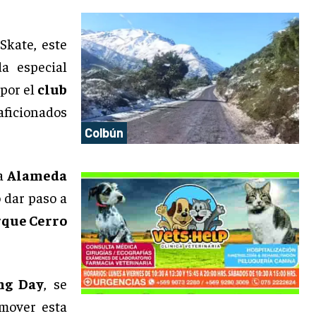
Skate, este
a especial
 por el
club
 aficionados
Colbún
la
Alameda
 dar paso a
rque Cerro
ng Day
, se
omover esta