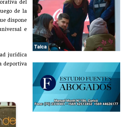
orativa del
luego de la
que dispone
universal e
Talca
ad jurídica
a deportiva