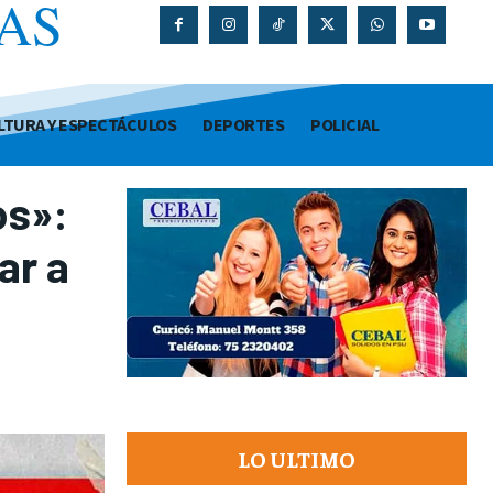
AS
O
LTURA Y ESPECTÁCULOS
DEPORTES
POLICIAL
os»:
ar a
LO ULTIMO