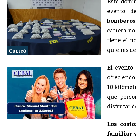
Este domi
evento d
bomberos
carrera no
tiene el n
quienes de
Curicó
El evento 
ofreciendo 
10 kilómet
que perso
disfrutar d
Los costo
familiar y