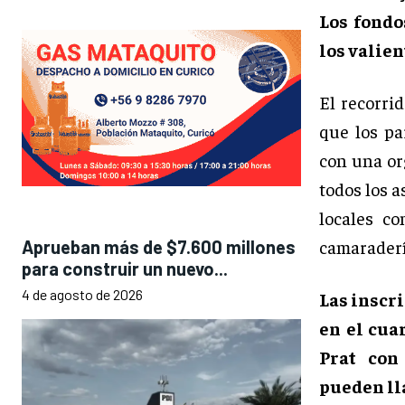
Los fondo
los valie
El recorri
que los pa
con una or
todos los a
locales c
camaraderí
Aprueban más de $7.600 millones
para construir un nuevo...
4 de agosto de 2026
Las inscr
en el cua
Prat con
pueden lla