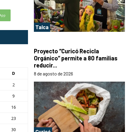
App
Talca
Proyecto “Curicó Recicla
Orgánico” permite a 80 familias
reducir...
D
8 de agosto de 2026
2
9
16
23
30
Curicó