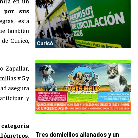
nirá en un
e por sus
gras, esta
que también
 de Curicó,
Curicó
o Zapallar,
milias y 5 y
dad asegura
rticipar y
 categoría
Tres domicilios allanados y un
kilómetros.