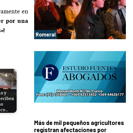
ivamente en
er por una
»!
Romeral
o y
reciben
so
co…
Más de mil pequeños agricultores
registran afectaciones por