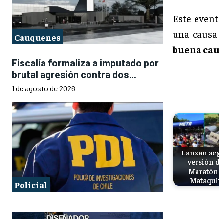
Este event
una causa 
Cauquenes
buena caus
Fiscalía formaliza a imputado por
brutal agresión contra dos...
1 de agosto de 2026
Lanzan se
versión d
Maratón 
Mataqui
Policial