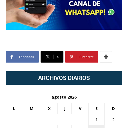
Facebook
X
Pinterest
ARCHIVOS DIARIOS
agosto 2026
L
M
X
J
V
S
D
1
2