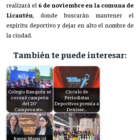
realizará el
6 de noviembre en la comuna de
Licantén
, donde buscarán mantener el
espíritu deportivo y dejar en alto el nombre de
la ciudad.
También te puede interesar:
Colegio Rauquén se
Círculo de
coronó campeón
Periodistas
del 20°
Deportivos premia a
Campeonato…
Denisse…
Rayen Mapu: el