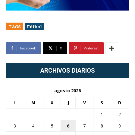
TAGS
Fútbol
Facebook
X
Pinterest
ARCHIVOS DIARIOS
agosto 2026
L
M
X
J
V
S
D
1
2
3
4
5
6
7
8
9