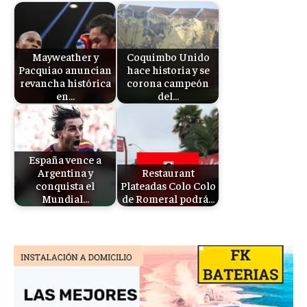
Mayweather y
Coquimbo Unido
Pacquiao anuncian
hace historia y se
revancha histórica
corona campeón
en…
del…
España vence a
Argentina y
Restaurant
conquista el
Plateadas Colo Colo
Mundial…
de Romeral podrá…