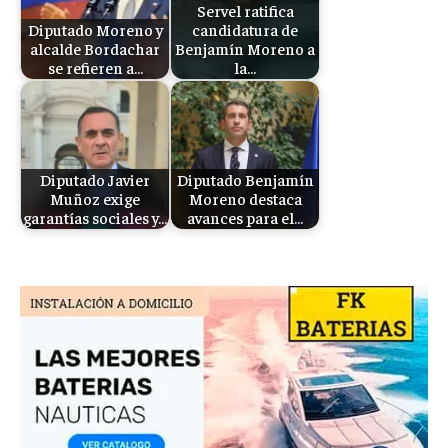
Servel ratifica
Diputado Moreno y
candidatura de
alcalde Bordachar
Benjamín Moreno a
se refieren a…
la…
Diputado Javier
Diputado Benjamín
Muñoz exige
Moreno destaca
garantías sociales y…
avances para el…