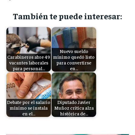
También te puede interesar:
Nuevo sueldo
Carabineros abre 49
mínimo quedó listo
vacantes laborales
para convertirse
para personal…
en…
Debate por el salario
Diputado Javier
mínimo se instala
Muñoz critica alza
en el…
histórica de…