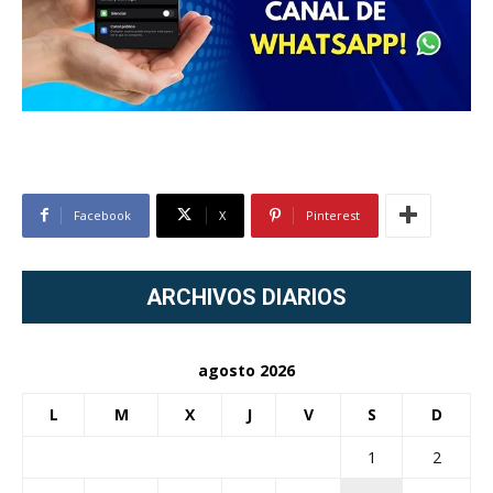
Facebook
X
Pinterest
ARCHIVOS DIARIOS
agosto 2026
L
M
X
J
V
S
D
1
2