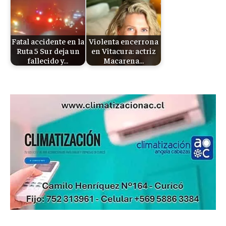
Fatal accidente en la
Violenta encerrona
Ruta 5 Sur deja un
en Vitacura: actriz
fallecido y…
Macarena…