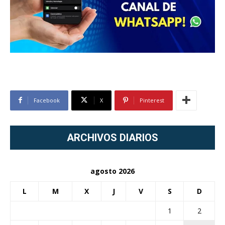
Facebook
X
Pinterest
ARCHIVOS DIARIOS
agosto 2026
L
M
X
J
V
S
D
1
2