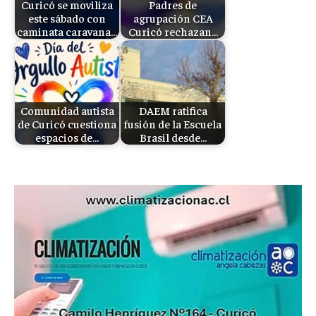
Curicó se moviliza
Padres de
este sábado con
agrupación CEA
caminata caravana…
Curicó rechazan…
Comunidad autista
DAEM ratifica
de Curicó cuestiona
fusión de la Escuela
espacios de…
Brasil desde…