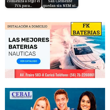
comienza a regir el
San Clemente
IVA para…
quedan sin NEM ni…