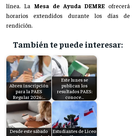
línea. La
Mesa de Ayuda DEMRE
ofrecerá
horarios extendidos durante los días de
rendición.
También te puede interesar:
Este lunes se
Abren inscripción
publican los
para la PAES
resultados PAES:
Regular 2026:…
conoce…
Desde este sábado
Estudiantes de Liceo