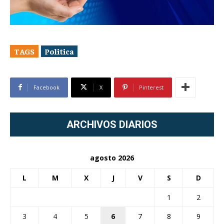
TAGS
Politica
Facebook
X
Pinterest
ARCHIVOS DIARIOS
agosto 2026
L
M
X
J
V
S
D
1
2
3
4
5
6
7
8
9