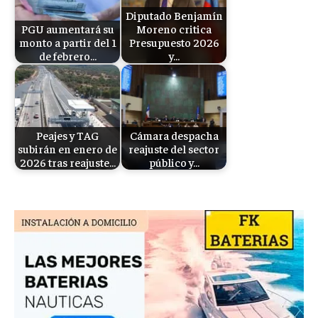
Diputado Benjamín
PGU aumentará su
Moreno critica
monto a partir del 1
Presupuesto 2026
de febrero…
y…
Peajes y TAG
Cámara despacha
subirán en enero de
reajuste del sector
2026 tras reajuste…
público y…