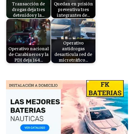
Transacción de
Quedan en prisión
drogas deja tres
preventiva tres
detenidos y la…
integrantes de…
Operativo
Operativo nacional
antidrogas
de Carabineros y la
desarticula red de
PDI deja 164…
microtráfico…