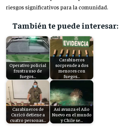
riesgos significativos para la comunidad.
También te puede interesar:
Carabineros
Operativo policial
sorprende a dos
frustra uso de
menores con
fuegos…
fuegos…
Carabineros de
Así avanza el Año
Curicó detiene a
Nuevo en el mundo
cuatro personas…
y Chile se…