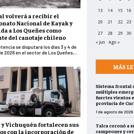
13
14
15
16
 volverá a recibir el
20
21
22
23
nato Nacional de Kayak y
ida a Los Queñes como
27
28
29
30
te del canotaje chileno
« Jun
Ago »
encia se disputará los días 3 y 4 de
e 2026 en el sector de Los Queñes,...
MÁS LE
Sistema frontal 
múltiples emerg
fuertes vientos e
provincia de Cur
1 de agosto de 2026
 y Vichuquén fortalecen sus
Talca coronó a s
os con la incorporación de
campeones y cer