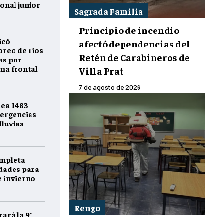
onal junior
Sagrada Familia
Principio de incendio
icó
afectó dependencias del
reo de ríos
Retén de Carabineros de
as por
ema frontal
Villa Prat
7 de agosto de 2026
nea 1483
ergencias
lluvias
ompleta
idades para
e invierno
Rengo
ará la 9°