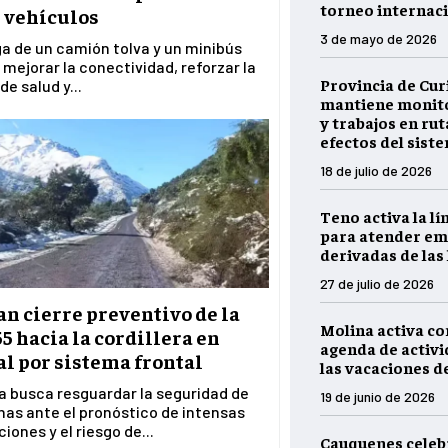
torneo internaci
 vehículos
3 de mayo de 2026
a de un camión tolva y un minibús
 mejorar la conectividad, reforzar la
Provincia de Cur
de salud y...
mantiene monito
y trabajos en rut
efectos del sist
18 de julio de 2026
Teno activa la lí
para atender em
derivadas de las 
27 de julio de 2026
n cierre preventivo de la
Molina activa c
55 hacia la cordillera en
agenda de activ
l por sistema frontal
las vacaciones d
a busca resguardar la seguridad de
19 de junio de 2026
nas ante el pronóstico de intensas
iones y el riesgo de...
Cauquenes celebr