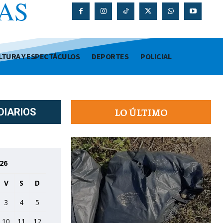
AS
O
LTURA Y ESPECTÁCULOS
DEPORTES
POLICIAL
LO ÚLTIMO
DIARIOS
026
V
S
D
3
4
5
10
11
12