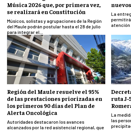
Música 2026 que, por primera vez,
nuevos
se realizará en Constitución
La entreg
permitirá
Músicos, solistas y agrupaciones de la Región
atención 
del Maule podrán postular hasta el 28 de julio
para integrar el...
Región del Maule resuelve el 95%
Decreta
de las prestaciones priorizadas en
ruta J-
los primeros 90 días del Plan de
Romera
Alerta Oncológica
La medid
las perso
Autoridades destacaron los avances
precipitac
alcanzados por la red asistencial regional, que