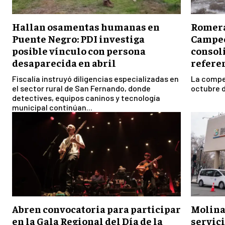
Hallan osamentas humanas en
Romeral
Puente Negro: PDI investiga
Campeo
posible vínculo con persona
consol
desaparecida en abril
referen
Fiscalía instruyó diligencias especializadas en
La compet
el sector rural de San Fernando, donde
octubre d
detectives, equipos caninos y tecnología
municipal continúan...
Abren convocatoria para participar
Molina
en la Gala Regional del Día de la
servici