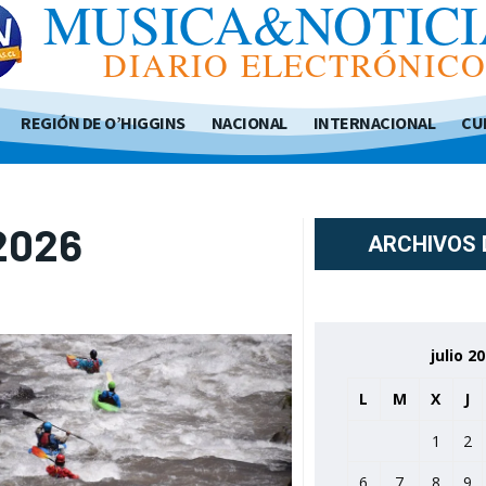
MUSICA&NOTICI
DIARIO ELECTRÓNIC
REGIÓN DE O’HIGGINS
NACIONAL
INTERNACIONAL
CU
 2026
ARCHIVOS 
julio 2
L
M
X
J
1
2
6
7
8
9