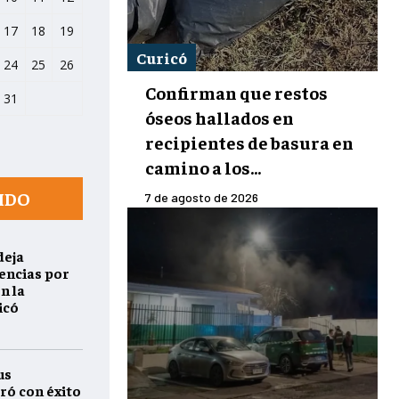
17
18
19
Curicó
24
25
26
Confirman que restos
31
óseos hallados en
recipientes de basura en
camino a los...
IDO
7 de agosto de 2026
deja
encias por
n la
icó
us
ró con éxito