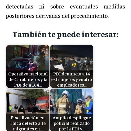
detectadas ni sobre eventuales medidas
posteriores derivadas del procedimiento.
También te puede interesar:
Operativo nacional
PDI denuncia a 14
de Carabineros y la
extranjeros y cuatro
PDI deja 164…
empleadores…
Fiscalización en
Amplio despliegue
Talca detectó a 16
policial realizado
migrantes en…
por la PDI y…