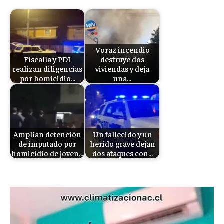
Voraz incendio
Fiscalía y PDI
destruye dos
realizan diligencias
viviendas y deja
por homicidio…
una…
Amplían detención
Un fallecido y un
de imputado por
herido grave dejan
homicidio de joven…
dos ataques con…