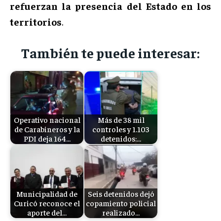
refuerzan la presencia del Estado en los
territorios
.
También te puede interesar:
Operativo nacional
Más de 38 mil
de Carabineros y la
controles y 1.103
PDI deja 164…
detenidos:…
Municipalidad de
Seis detenidos dejó
Curicó reconoce el
copamiento policial
aporte del…
realizado…