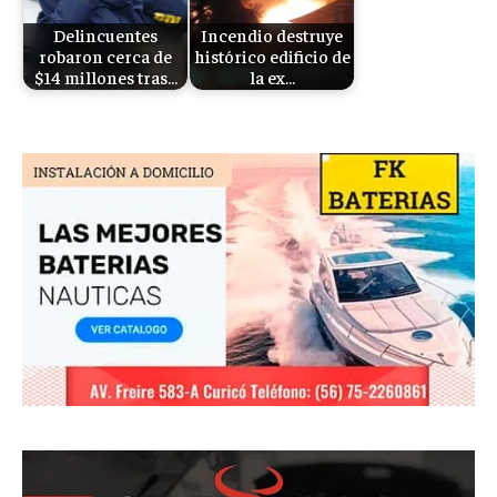
Delincuentes
Incendio destruye
robaron cerca de
histórico edificio de
$14 millones tras…
la ex…