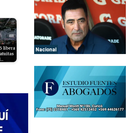
5 libera
Nacional
atuitas
l…