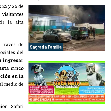
s 25 y 26 de
 visitantes
ir la alta
 través de
Sagrada Familia
ociales del
n ingresar
asta cinco
ción en la
el medio de
ión Safari