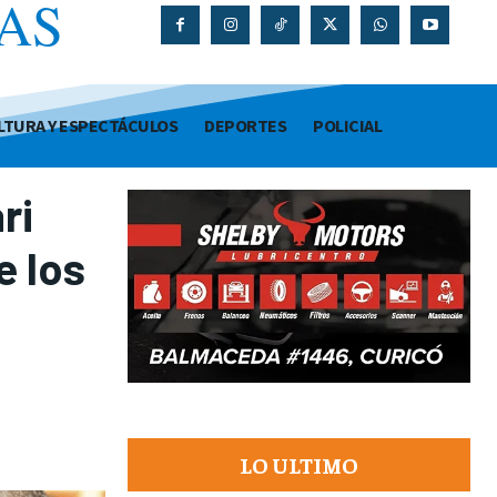
AS
O
LTURA Y ESPECTÁCULOS
DEPORTES
POLICIAL
ri
e los
LO ULTIMO