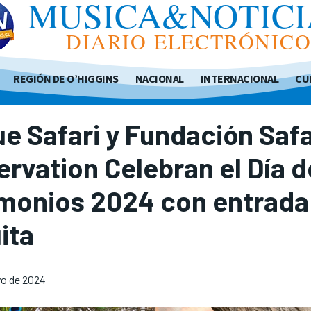
MUSICA&NOTICI
DIARIO ELECTRÓNIC
REGIÓN DE O’HIGGINS
NACIONAL
INTERNACIONAL
CU
e Safari y Fundación Safa
rvation Celebran el Día d
imonios 2024 con entrada
ita
yo de 2024