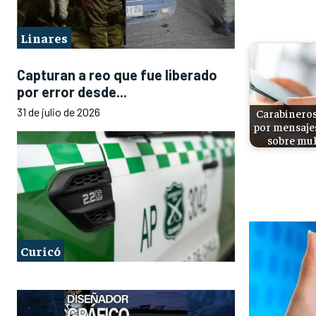
Linares
Capturan a reo que fue liberado
por error desde...
31 de julio de 2026
Carabineros
por mensajes
sobre mul
Curicó