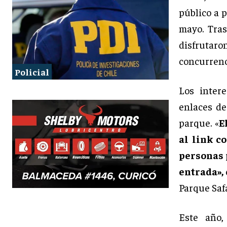
público a p
mayo. Tras
disfrutar
concurrenc
Policial
Los inter
enlaces de
parque. «
E
al link c
personas 
entrada»,
Parque Safa
Este año,