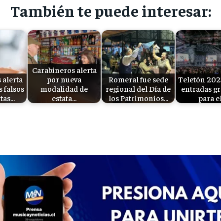
También te puede interesar:
Carabineros alerta
 alerta
por nueva
Romeral fue sede
Teletón 202
 falsos
modalidad de
regional del Día de
entradas gr
tas…
estafa…
los Patrimonios…
para e