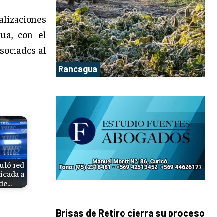
alizaciones
ua, con el
asociados al
Rancagua
uló red
icada a
 de…
Brisas de Retiro cierra su proceso