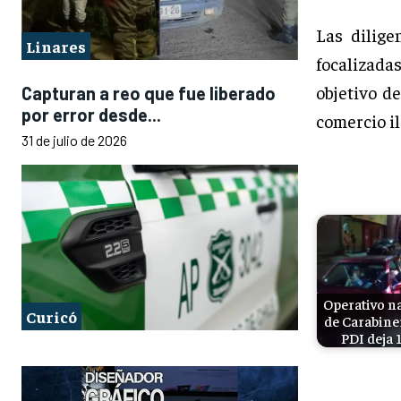
Las dilige
Linares
focalizad
objetivo de
Capturan a reo que fue liberado
por error desde...
comercio il
31 de julio de 2026
Operativo n
Curicó
de Carabiner
PDI deja 