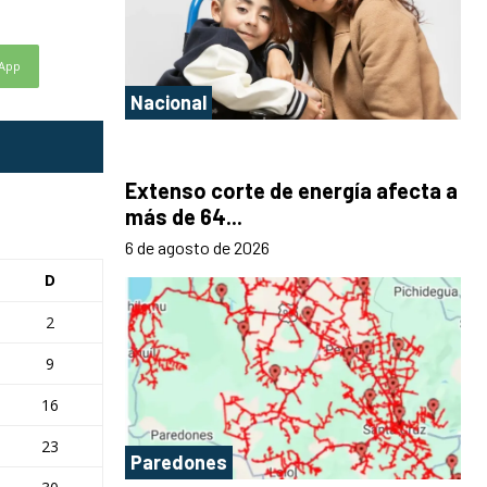
App
Nacional
Extenso corte de energía afecta a
más de 64...
6 de agosto de 2026
D
2
9
16
23
Paredones