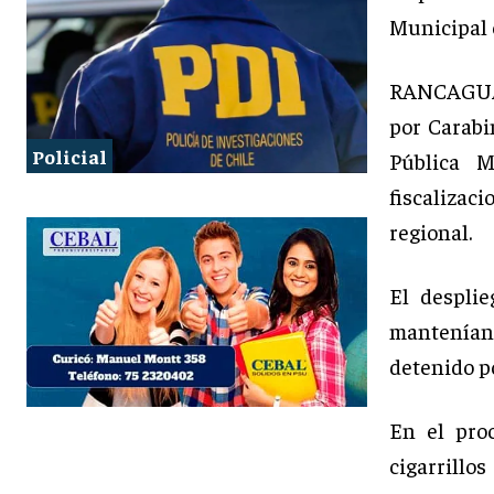
Municipal 
RANCAGUA,
por Carabi
Policial
Pública M
fiscalizac
regional.
El despli
mantenían
detenido po
En el proc
cigarrillo