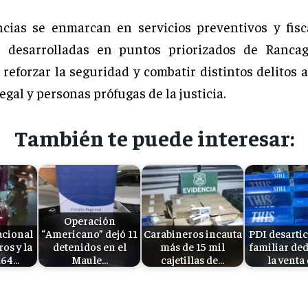
ncias se enmarcan en servicios preventivos y fisc
as desarrolladas en puntos priorizados de Rancag
 reforzar la seguridad y combatir distintos delitos 
egal y personas prófugas de la justicia.
También te puede interesar:
Operación
acional
“Americano” dejó 11
Carabineros incauta
PDI desartic
os y la
detenidos en el
más de 15 mil
familiar ded
164…
Maule…
cajetillas de…
la venta