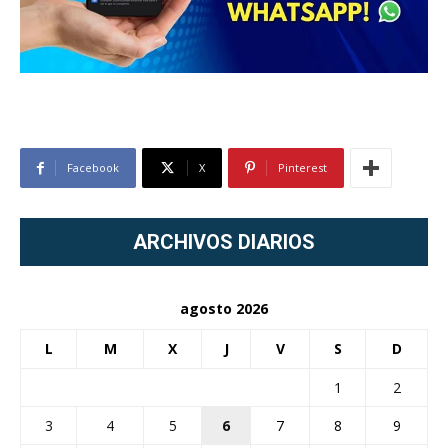
Facebook
X
Pinterest
ARCHIVOS DIARIOS
agosto 2026
L
M
X
J
V
S
D
1
2
3
4
5
6
7
8
9