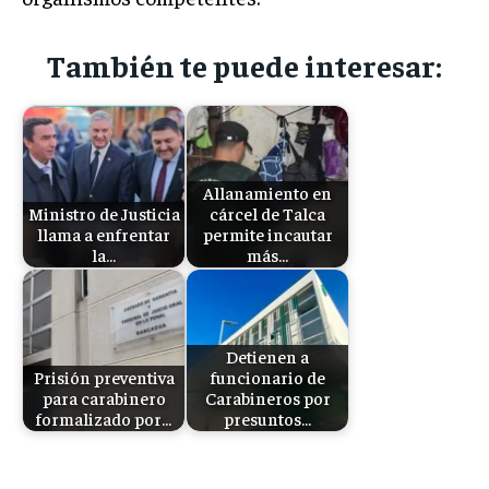
También te puede interesar:
Allanamiento en
Ministro de Justicia
cárcel de Talca
llama a enfrentar
permite incautar
la…
más…
Detienen a
Prisión preventiva
funcionario de
para carabinero
Carabineros por
formalizado por…
presuntos…