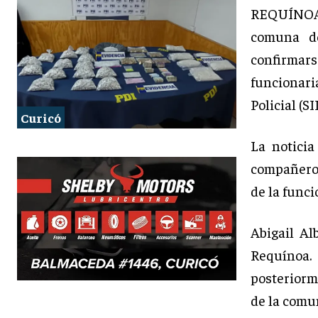
REQUÍNOA
comuna de
confirmars
funcionari
Policial (S
Curicó
La noticia
compañeros
de la funci
Abigail A
Requínoa.
posteriorm
de la comun