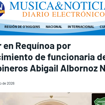
MUSICA&NOTICI
DIARIO ELECTRÓNIC
REGIÓN DE O’HIGGINS
NACIONAL
INTERNACIONAL
CU
 en Requínoa por
cimiento de funcionaria d
ineros Abigail Albornoz 
o de 2026