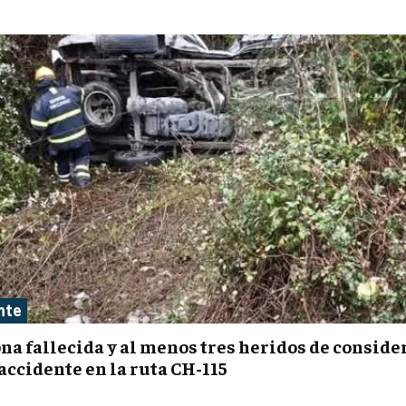
nte
na fallecida y al menos tres heridos de conside
 accidente en la ruta CH-115