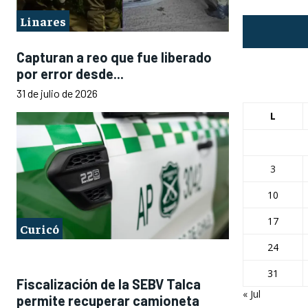
Linares
Capturan a reo que fue liberado
por error desde...
31 de julio de 2026
L
3
10
17
Curicó
24
31
Fiscalización de la SEBV Talca
« Jul
permite recuperar camioneta