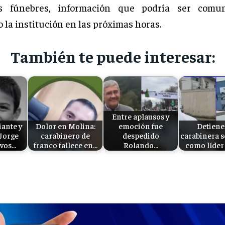
s fúnebres, información que podría ser comu
o la institución en las próximas horas.
También te puede interesar:
Entre aplausos y
iante y
Dolor en Molina:
emoción fue
Detiene
 Jorge
carabinero de
despedido
carabinera 
ivos…
franco fallece en…
Rolando…
como líder 