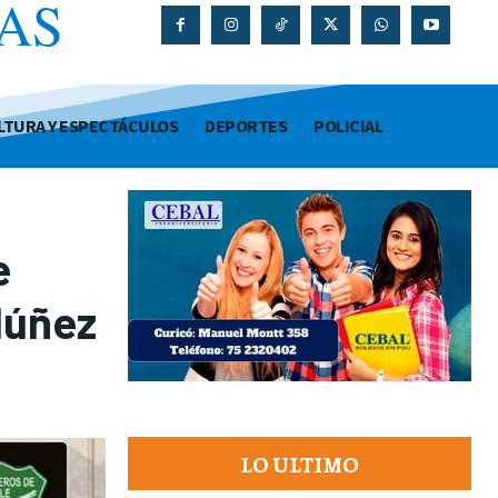
AS
O
LTURA Y ESPECTÁCULOS
DEPORTES
POLICIAL
e
Núñez
LO ULTIMO