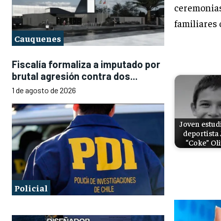
ceremonia
familiares 
Cauquenes
Fiscalía formaliza a imputado por
brutal agresión contra dos...
1 de agosto de 2026
Joven estud
deportista
“Coke” Ol
Policial