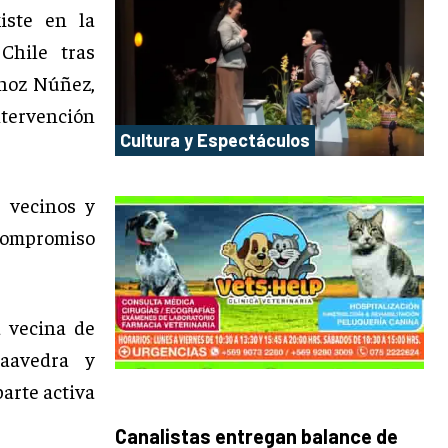
ste en la
Chile tras
rnoz Núñez,
ntervención
Cultura y Espectáculos
, vecinos y
 compromiso
 vecina de
Saavedra y
arte activa
Canalistas entregan balance de