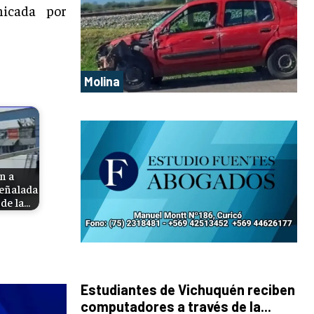
nicada por
Molina
n a
señalada
de la…
Estudiantes de Vichuquén reciben
computadores a través de la...