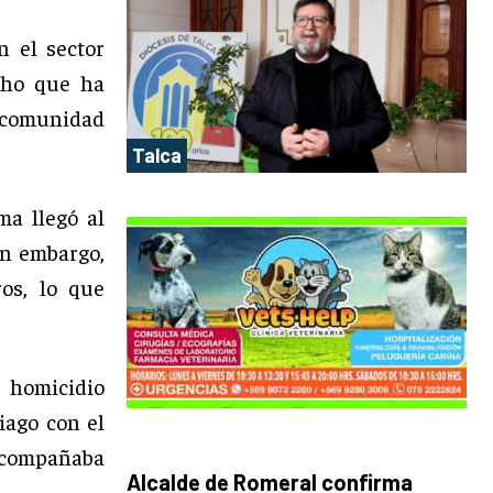
 el sector
cho que ha
a comunidad
Talca
ma llegó al
in embargo,
os, lo que
l homicidio
iago con el
acompañaba
Alcalde de Romeral confirma