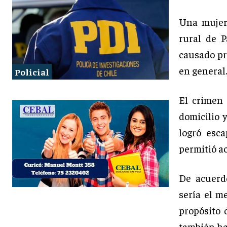
Una mujer
rural de 
causado pr
en general.
Policial
El crimen 
domicilio 
logró esc
permitió ac
De acuerdo
sería el m
propósito
también ha