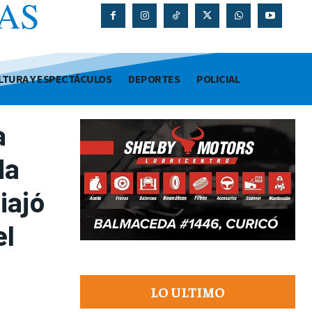
AS
O
LTURA Y ESPECTÁCULOS
DEPORTES
POLICIAL
a
da
iajó
el
LO ULTIMO