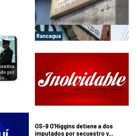
Rancagua
ventiva
ado por
io…
OS-9 O’Higgins detiene a dos
imputados por secuestro y...