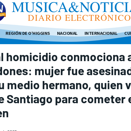
MUSICA&NOTICI
DIARIO ELECTRÓNIC
REGIÓN DE O’HIGGINS
NACIONAL
INTERNACIONAL
CU
al homicidio conmociona 
dones: mujer fue asesina
u medio hermano, quien v
 Santiago para cometer 
en