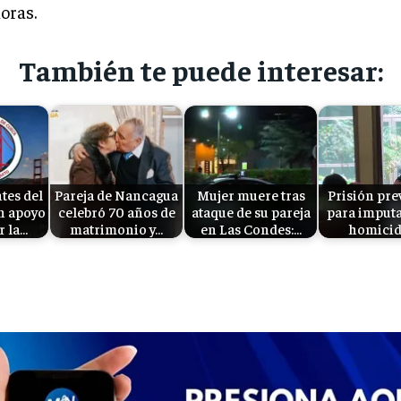
oras.
También te puede interesar:
tes del
Pareja de Nancagua
Mujer muere tras
Prisión pre
n apoyo
celebró 70 años de
ataque de su pareja
para imput
r la…
matrimonio y…
en Las Condes:…
homicid