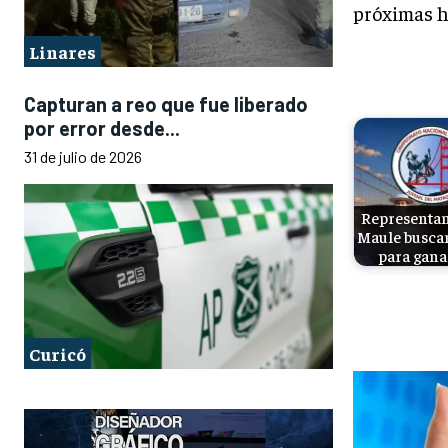
próximas h
Linares
Capturan a reo que fue liberado
por error desde...
31 de julio de 2026
Representan
Maule busca
para gana
Curicó