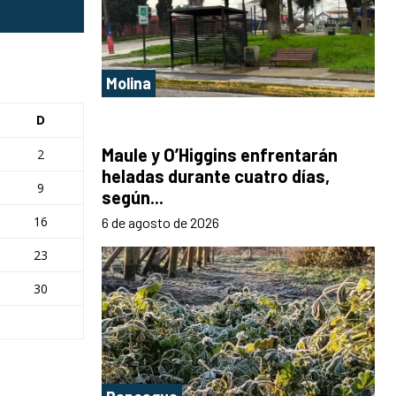
Molina
D
Maule y O’Higgins enfrentarán
2
heladas durante cuatro días,
9
según...
16
6 de agosto de 2026
23
30